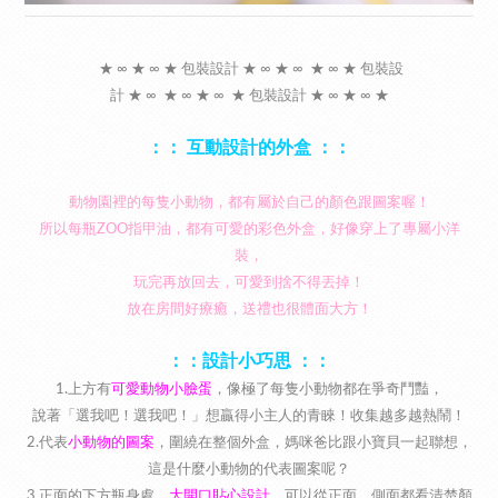
★ ∞ ★ ∞ ★ 包裝設計 ★ ∞ ★ ∞ ★ ∞ ★ 包裝設
計 ★ ∞ ★ ∞ ★ ∞ ★ 包裝設計 ★ ∞ ★ ∞ ★
：： 互動設計的外盒 ：：
動物園裡的每隻小動物，都有屬於自己的顏色跟圖案喔！
所以每瓶ZOO指甲油，都有可愛的彩色外盒，好像穿上了專屬小洋
裝，
玩完再放回去，可愛到捨不得丟掉！
放在房間好療癒，送禮也很體面大方！
：：設計小巧思 ：：
1.上方有
可愛動物小臉蛋
，像極了每隻小動物都在爭奇鬥豔，
說著「選我吧！選我吧！」想贏得小主人的青睞！收集越多越熱鬧！
2.代表
小動物的圖案
，圍繞在整個外盒，媽咪爸比跟小寶貝一起聯想，
這是什麼小動物的代表圖案呢？
3.正面的下方瓶身處，
大開口貼心設計
，可以從正面、側面都看清楚顏