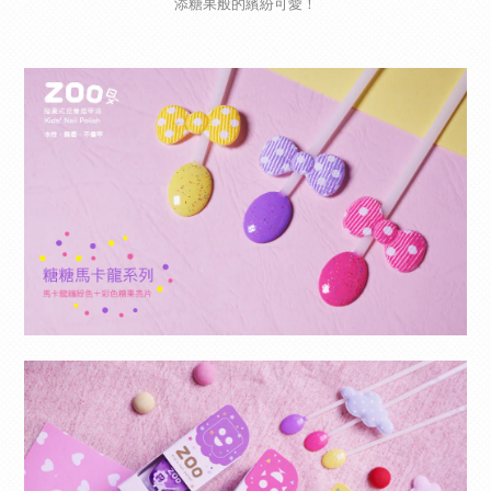
添糖果般的繽紛可愛！