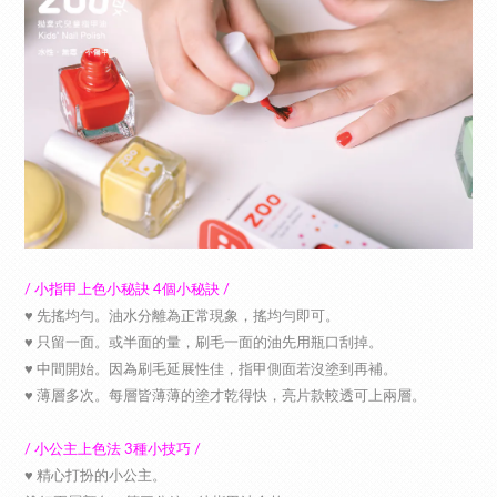
/ 小指甲上色小秘訣 4個小秘訣 /
♥︎ 先搖均勻。油水分離為正常現象，搖均勻即可。
♥︎ 只留一面。或半面的量，刷毛一面的油先用瓶口刮掉。
♥︎ 中間開始。因為刷毛延展性佳，指甲側面若沒塗到再補。
♥︎ 薄層多次。每層皆薄薄的塗才乾得快，亮片款較透可上兩層。
/ 小公主上色法 3種小技巧 /
♥︎ 精心打扮的小公主。