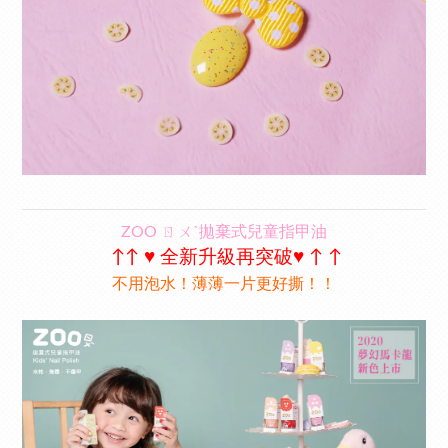
ZOO ㄖㄨˋ拋棄式兒童指甲油
↑↑ ♥ 全新升級再突破♥ ↑ ↑
不用泡水！薄薄一片更好撕！！