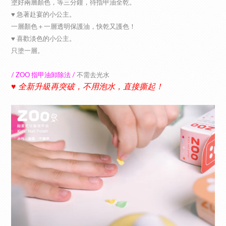
塗好兩層顏色，等三分鐘，待指甲油全乾。
♥︎ 急著赴宴的小公主。
一層顏色＋一層透明保護油，快乾又護色！
♥︎ 喜歡淡色的小公主。
只塗一層。
/ ZOO 指甲油卸除法 /
不需去光水
♥︎ 全新升級再突破，不用泡水，直接撕起！