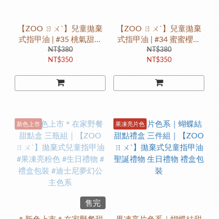
【ZOO ㄖㄨˋ】兒童拋棄
【ZOO ㄖㄨˋ】兒童拋棄
式指甲油 | #35 桃氣甜甜
式指甲油 | #34 蜜蜜櫻桃
圈｜醬醬甜點系列
NT$380
派｜醬醬甜點系列
NT$380
NT$350
NT$350
新色上市
果凍亮片色
售完