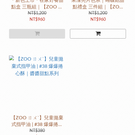
＊新色上市＊在家野餐甜
果凍亮片色系｜蝴蝶結甜
點盒 三瓶組｜【ZOO ㄖ
點禮盒 三件組｜【ZOO
ㄨˋ】拋棄式兒童指甲油 #
NT$1,200
ㄖㄨˋ】拋棄式兒童指甲油
NT$1,200
NT$960
NT$960
果凍亮粉色 #生日禮物 #禮
聖誕禮物 生日禮物 禮盒包
盒包裝 #迪士尼夢幻公主
裝
色系
【ZOO ㄖㄨˋ】兒童拋棄
式指甲油 | #38 爆爆捲心
酥｜醬醬甜點系列
NT$380