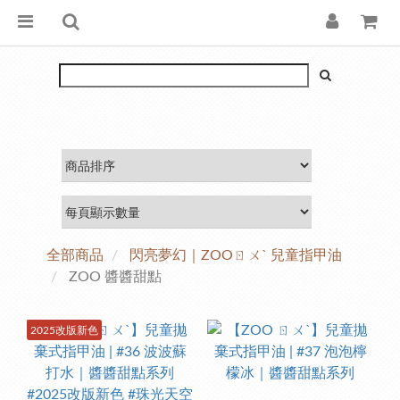
全部商品
閃亮夢幻｜ZOOㄖㄨˋ 兒童指甲油
ZOO 醬醬甜點
2025改版新色