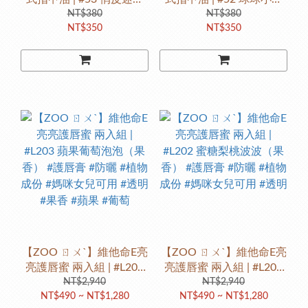
裙（紫色系圓點亮片）｜
NT$380
裝（珠光銀+粉桃心+白鑽
NT$380
NT$350
NT$350
公主洋裝系列 #2025改版
亮片）｜公主洋裝系列
新色 #
#2025改版新色 #粉紅愛心
亮片
【ZOO ㄖㄨˋ】維他命E亮
【ZOO ㄖㄨˋ】維他命E亮
亮護唇蜜 兩入組 | #L203
亮護唇蜜 兩入組 | #L202
蘋果葡萄泡泡（果香） #
NT$2,940
蜜糖梨桃波波（果香） #
NT$2,940
NT$490 ~ NT$1,280
NT$490 ~ NT$1,280
護唇膏 #防曬 #植物成份 #
護唇膏 #防曬 #植物成份 #