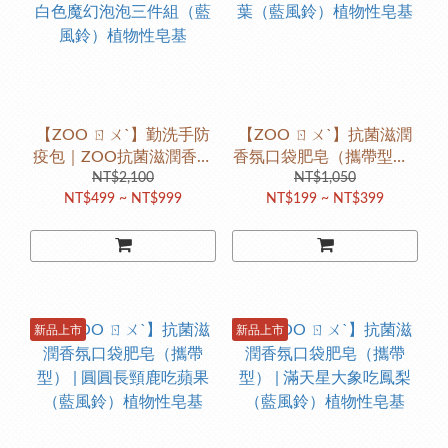
【ZOO ㄖㄨˋ】勤洗手防
【ZOO ㄖㄨˋ】抗菌滋潤
疫包｜ZOO抗菌滋潤香氛
香氛口袋肥皂（攜帶型） |
口袋肥皂（攜帶型） | 白
NT$2,100
花椰菜無尾熊吃綠葉（藍
NT$1,050
NT$499 ~ NT$999
NT$199 ~ NT$399
色魔幻泡泡三件組（藍風
風鈴）植物性皂基
鈴）植物性皂基
新品上市
新品上市