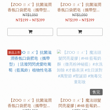
【ZOO ㄖㄨˋ】抗菌滋潤
【ZOO ㄖㄨˋ】抗菌滋潤
香氛口袋肥皂（攜帶型） |
香氛口袋肥皂（攜帶型） |
粉嫩玫瑰兔吃草莓（藍風
NT$1,050
櫻桃紅小猴吃香蕉（藍風
NT$1,050
NT$199 ~ NT$399
NT$199 ~ NT$399
鈴）植物性皂基
鈴）植物性皂基
新品上市
售完
【ZOO ㄖㄨˋ】抗菌滋潤
【ZOO ㄖㄨˋ】魔法頭髮
香氛口袋肥皂（攜帶型） |
閃亮凝膠 | #H8 藍莓奶酥