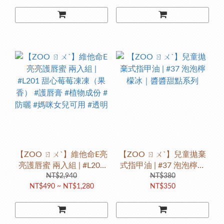
媽咪女兒可用 #透明 #果香
媽咪女兒可用 #透明
#蘋果 #葡萄
【ZOO ㄖㄨˋ】維他命E亮
【ZOO ㄖㄨˋ】兒童拋棄
亮護唇蜜 兩入組 | #L201
式指甲油 | #37 泡泡檸檬
甜心莓莓凍凍（果香） #
NT$2,940
冰｜醬醬甜點系列
NT$380
NT$490 ~ NT$1,280
NT$350
護唇膏 #植物成份 #防曬 #
媽咪女兒可用 #透明