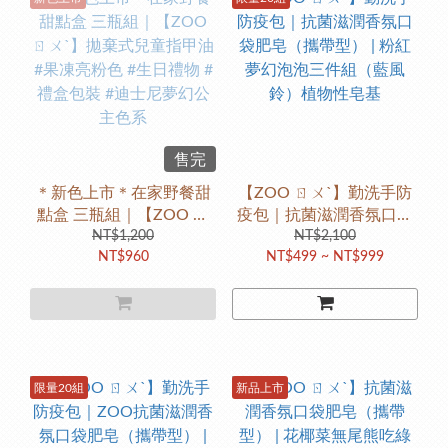
售完
＊新色上市＊在家野餐甜
【ZOO ㄖㄨˋ】勤洗手防
點盒 三瓶組｜【ZOO ㄖ
疫包｜抗菌滋潤香氛口袋
ㄨˋ】拋棄式兒童指甲油 #
NT$1,200
肥皂（攜帶型） | 粉紅夢
NT$2,100
NT$960
NT$499 ~ NT$999
果凍亮粉色 #生日禮物 #禮
幻泡泡三件組（藍風鈴）
盒包裝 #迪士尼夢幻公主
植物性皂基
色系
限量20組
新品上市