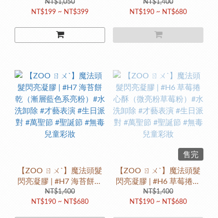
活潑閃閃虎愛吃葡萄（藍
NT$1,050
（微亮粉神秘藍）#水洗卸
NT$1,400
NT$199 ~ NT$399
NT$190 ~ NT$680
風鈴）植物性皂基
除 #才藝表演 #生日派對 #
萬聖節 #聖誕節 #無毒兒童
彩妝
售完
【ZOO ㄖㄨˋ】魔法頭髮
【ZOO ㄖㄨˋ】魔法頭髮
閃亮凝膠 | #H7 海苔餅乾
閃亮凝膠 | #H6 草莓捲心
（漸層藍色系亮粉）#水洗
NT$1,400
酥（微亮粉草莓粉）#水洗
NT$1,400
NT$190 ~ NT$680
NT$190 ~ NT$680
卸除 #才藝表演 #生日派對
卸除 #才藝表演 #生日派對
#萬聖節 #聖誕節 #無毒兒
#萬聖節 #聖誕節 #無毒兒