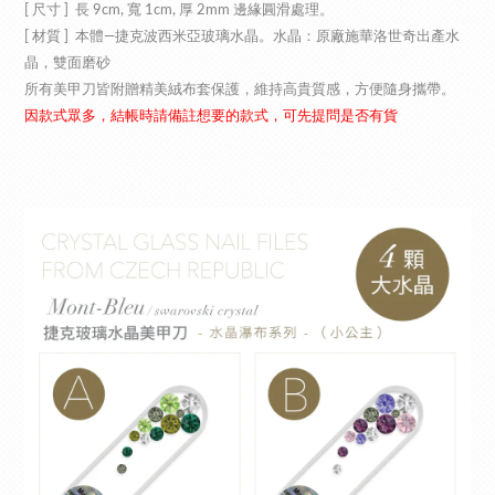
[ 尺寸 ] 長 9cm, 寬 1cm, 厚 2mm 邊緣圓滑處理。
[ 材質 ] 本體—捷克波西米亞玻璃水晶。水晶：原廠施華洛世奇出產水
晶，雙面磨砂
所有美甲刀皆附贈精美絨布套保護，維持高貴質感，方便隨身攜帶。
因款式眾多，結帳時請備註想要的款式，可先提問是否有貨​