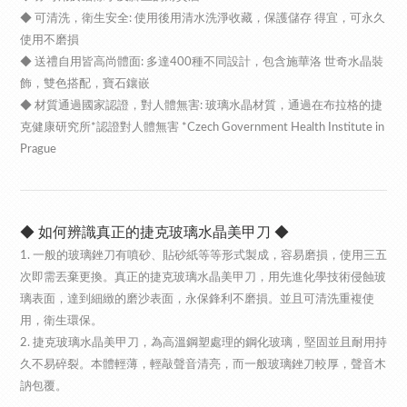
◆ 可清洗，衛生安全: 使用後用清水洗淨收藏，保護儲存 得宜，可永久
使用不磨損
◆ 送禮自用皆高尚體面: 多達400種不同設計，包含施華洛 世奇水晶裝
飾，雙色搭配，寶石鑲嵌
◆ 材質通過國家認證，對人體無害: 玻璃水晶材質，通過在布拉格的捷
克健康研究所*認證對人體無害 *Czech Government Health Institute in
Prague
◆ 如何辨識真正的捷克玻璃水晶美甲刀 ◆
1. 一般的玻璃銼刀有噴砂、貼砂紙等等形式製成，容易磨損，使用三五
次即需丟棄更換。真正的捷克玻璃水晶美甲刀，用先進化學技術侵蝕玻
璃表面，達到細緻的磨沙表面，永保鋒利不磨損。並且可清洗重複使
用，衛生環保。
2. 捷克玻璃水晶美甲刀，為高溫鋼塑處理的鋼化玻璃，堅固並且耐用持
久不易碎裂。本體輕薄，輕敲聲音清亮，而一般玻璃銼刀較厚，聲音木
訥包覆。