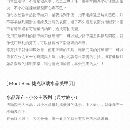
日常生活中，不管是做家事，或是上班工作，都常常因為小心保護的指
尖，不小心碰撞就斷裂而心疼不已？
但每次勉強拿起指甲銼刀，都要推到手痠，指甲邊緣還是坑坑巴巴，好
不容易修到圓滑的邊緣及光滑的表面，過了不久還是表面分層斷裂？指
甲有縫隙還有可能藏污納垢，造成可怕病變。
使用正確鋒利的指甲銼刀修磨指甲，可以減少指甲開岔與撕裂問題，就
像使用鋒利的剪刀，可以修剪出平滑整齊的布邊。
修剪指甲就像蝴蝶效應，使用正確的工具，輕鬆完美的打磨指甲，可以
節省百分之五十的時間與力氣，細心呵護每根辛勞的手指，擁有健康且
如名媛般的纖纖美指，讓心情更加愉悅，享受完美的人生！
[ Mont Bleu 捷克玻璃水晶美甲刀]
水晶瀑布
- 小公主系列（尺寸較小）
四顆閃亮大水晶，以小水晶排列成優雅的弧形，由大而小，就像瀑布一
樣傾洩而下。
在光線照射下，閃閃亮亮，唯一看見的就只有閃亮的水晶瀑布。