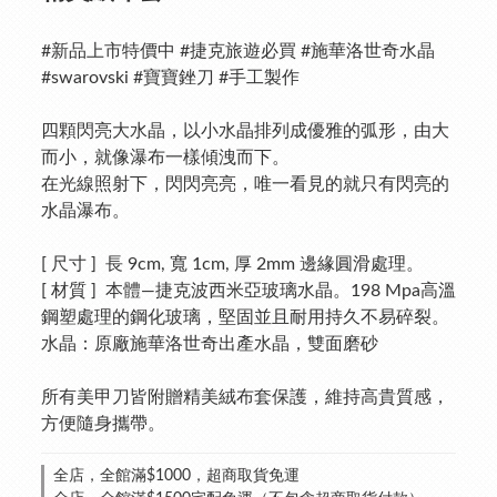
#新品上市特價中 #捷克旅遊必買 #施華洛世奇水晶 
#swarovski #寶寶銼刀 #手工製作
四顆閃亮大水晶，以小水晶排列成優雅的弧形，由大
而小，就像瀑布一樣傾洩而下。
在光線照射下，閃閃亮亮，唯一看見的就只有閃亮的
水晶瀑布。
[ 尺寸 ]  長 9cm, 寬 1cm, 厚 2mm 邊緣圓滑處理。
[ 材質 ]  本體—捷克波西米亞玻璃水晶。198 Mpa高溫
鋼塑處理的鋼化玻璃，堅固並且耐用持久不易碎裂。
水晶：原廠施華洛世奇出產水晶，雙面磨砂
所有美甲刀皆附贈精美絨布套保護，維持高貴質感，
方便隨身攜帶。
全店，全館滿$1000，超商取貨免運