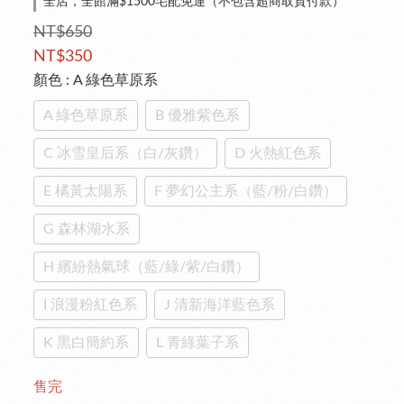
全店，全館滿$1500宅配免運（不包含超商取貨付款）
NT$650
NT$350
顏色
: A 綠色草原系
A 綠色草原系
B 優雅紫色系
C 冰雪皇后系（白/灰鑽）
D 火熱紅色系
E 橘黃太陽系
F 夢幻公主系（藍/粉/白鑽）
G 森林湖水系
H 繽紛熱氣球（藍/綠/紫/白鑽）
I 浪漫粉紅色系
J 清新海洋藍色系
K 黑白簡約系
L 青綠葉子系
售完