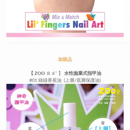
加購品
【 ZOO ㄖㄨˋ
】
水性拋棄式指甲油
#
01 綠綠香蕉油 (上層/底層保護油)