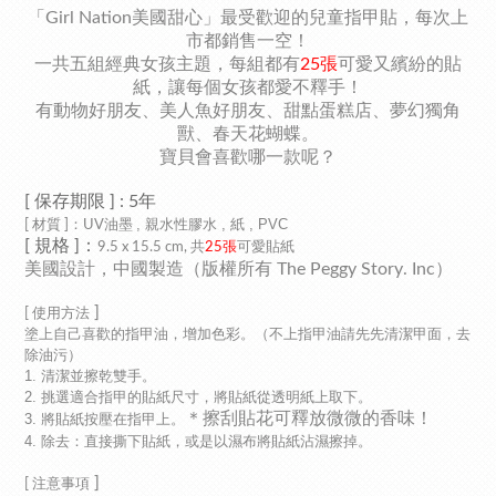
「Girl Nation
美國甜心」最受歡迎的兒童指甲貼，每次上
市都銷售一空！
一共五組
經典女孩主題，
每組都有
25張
可愛又繽紛的貼
紙，讓每個女孩都愛不釋手！
有動物好朋友、美人魚好朋友、甜點蛋糕店、夢幻獨角
獸、春天花蝴蝶。
寶貝會喜歡哪一款呢？
[ 保存期限 ]
: 5年
, 親水性
, 紙 , PVC
[ 材質 ]
：UV
油墨
膠水
[
規格
]
：
9
.5 x 15.5 cm, 共
25張
可愛貼紙
美國設計，中國製造（版權所有 The Peggy Story. Inc）
]
[
使用方法
塗上自己喜歡的指甲油，增加色彩。（不上指甲油請先先清潔甲面，去
除油污）
1. 清潔並擦乾雙手。
2. 挑選適合指甲的貼紙尺寸，將貼紙從透明紙上取下。
＊擦刮貼花可釋放微微的香味！
3. 將貼紙按壓在指甲上。
4. 除去：直接撕下貼紙，或是以濕布將貼紙沾濕擦掉。
]
[
注意事項