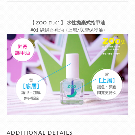
【 ZOO ㄖㄨˋ
】
水性拋棄式指甲油
#
01 綠綠香蕉油 (上層/底層保護油)
ADDITIONAL DETAILS