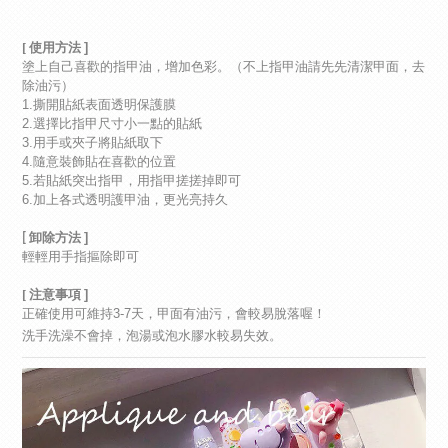
[ 使用方法
]
塗上自己喜歡的指甲油，增加色彩。（不上指甲油請先先清潔甲面，去
除油污）
1.
撕開貼紙表面透明保護膜
2.
選擇比指甲尺寸小一點的貼紙
3.
用手或夾子將貼紙取下
4.
隨意裝飾貼在喜歡的位置
5.
若貼紙突出指甲，用指甲搓搓掉即可
6.
加上各式透明護甲油，更光亮持久
]
[ 卸除方法
輕輕用手指摳除即可
[ 注意事項
]
3-7
正確使用可維持
天，甲面有油污，會較易脫落喔！
洗手洗澡不會掉，泡湯或泡水膠水較易失效。