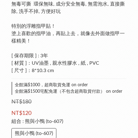
無毒可撕  環保無味, 成分安全無毒, 無需泡水, 直接撕
除, 洗手不掉, 方便好玩
特別的浮雕指甲貼！
塗上喜歡的指甲油，再貼上去，就像去外面做指甲一
樣精美！
[ 保存期限 ] : 3年 
[ 材質 ]：UV油墨 , 親水性膠水 , 紙 , PVC
[ 尺寸 ]：8*10.3 cm
全館滿$1000，超商取貨免運 on order
全館滿$1500宅配免運（不包含超商取貨付款） on order
NT$180
NT$120
組合
: 熊與小鴨 (to-607)
熊與小鴨 (to-607)