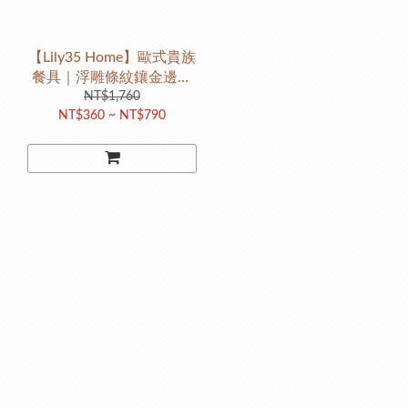
【Lily35 Home】歐式貴族
餐具｜浮雕條紋鑲金邊瓷
盤（7吋 / 9吋） #輕奢宮
NT$1,760
NT$360 ~ NT$790
廷風 #金線浮雕 #義大利麵
盤