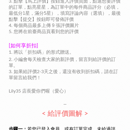
3. 點擊【馬上評價】按鈕進入評價頁面，點選想要評價
的訂單，點亮星星
，
為訂單中的每件商品評分（必填，
1
5
最低分
星，滿分
星），填寫評論內容（選填），最後
點擊【提交】按鈕即可發佈評價
9
4.
每個商品最多上傳
張評價圖片
5. 您將在前臺商品頁看到您的評價
[如何享折扣]
1. 將以「折扣碼」的形式贈送。
2. 小編會每天檢查大家的新評價，留言到給評價的訂
單。
3. 如果給評價2-3天之後，
還沒有收到折扣碼，請在訂
單留言給我們！
Lily35 店長愛你們喔（愛心）
--
< 給評價圖解 >
若您已登入會員，或有訂單完成，未給過評
步驟一：