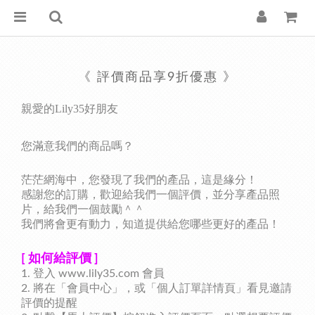
《 評價商品享9折優惠 》
親愛的
Lily35好朋友
您滿意我們的商品嗎？
茫茫網海中，您發現了我們的產品，這是緣分！
感謝您的訂購，
歡迎給我們一個評價，並分享產品照
片，給我們一個鼓勵＾＾
我們將會更有動力，
知道
提供給您哪些更好的產品！
[ 如何給評價 ]
1. 登入 www.lily35.com
會員
2.
將在「會員中心」，或「個人訂單詳情頁」看見邀請
評價的提醒