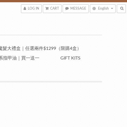
LOG IN
CART
MESSAGE
English
魔髮大禮盒｜任選兩件$1299（限購4盒）
自然系指甲油｜買一送一
GIFT KITS