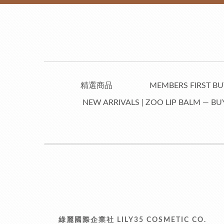
精選商品
MEMBERS FIRST BUY
NEW ARRIVALS | ZOO LIP BALM — BUY
綠麗國際企業社 LILY35 COSMETIC CO.