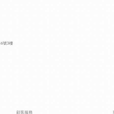
巷
6
號
3
樓
顧客服務