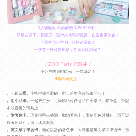
動物園的小動物們要開PARTY囉！
新朋友猴子、長頸鹿，還帶來伴手禮鳳梨，自告奮勇佈置！
可愛的小公主們，趕快來參加！
一共有三種可愛風格，你喜歡哪種呢？
/ ZOO Party 遊戲組 /
小公主的遊戲時光，一次滿足！
4種不同玩法！
。一組三樣。
小指甲簡單裝飾，撒上造型亮片就很開心！
。附小貼紙。
一起來打扮！可愛貼紙可任意貼在小指甲、鉛筆盒、筆記
本或喜愛的玩具上！
。附著色卡。
玩完指甲來塗鴉！動物著色卡，訓練配色與耐心，還可記
錄著色日期，留下珍貴紀念！
。英文單字學習卡。
精心設計的著色卡，同時也是英文單字學習卡，邊