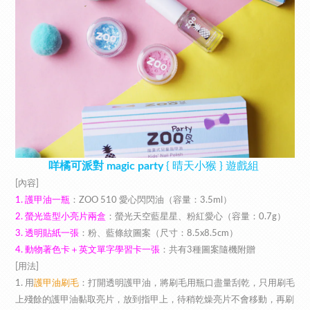
咩橘可派對 magic party
{ 晴天小猴 } 遊戲組
[內容]
1. 護甲油一瓶
：
ZOO 510 愛心閃閃油（容量：3.5ml）
2. 螢光造型小亮片兩盒
：螢光天空藍星星、粉紅愛心
（
容量：0.7g）
3. 透明貼紙一張
：粉、藍條紋圖案（尺寸：8.5x8.5cm）
4. 動物著色卡＋英文單字學習卡
一張
：共有3種圖案隨機附贈
[用法]
1. 用
護甲油刷毛
：打開透明護甲油，將
刷毛
用瓶口盡量刮乾，只用刷毛
上殘餘的護甲油黏取亮片，放到指甲上，
待稍乾燥亮片不會移動
，再刷