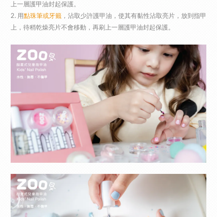
上一層護甲油封起保護。
2. 用
點珠筆或牙籤
，沾取少許護甲油，使其有黏性沾取亮片，放到指甲
上
，
待稍乾燥亮片不會移動，
再刷上一層護甲油封起保護。