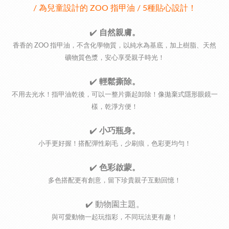
/ 為兒童設計的 ZOO 指甲油 / 5種貼心設計！
✔️
自然親膚。
香香的 ZOO 指甲油，不含化學物質，以純水為基底，加上樹脂、天然
礦物質色漿，安心享受親子時光！
✔️
輕鬆撕除。
不用去光水！指甲油乾後，可以一整片撕起卸除！像拋棄式隱形眼鏡一
樣，乾淨方便！
✔️
小巧瓶身。
小手更好握！搭配彈性刷毛，少刷痕，色彩更均勻！
✔️
色彩啟蒙。
多色搭配更有創意，留下珍貴親子互動回憶！
✔️
動物園主題。
與可愛動物一起玩指彩，不同玩法更有趣！