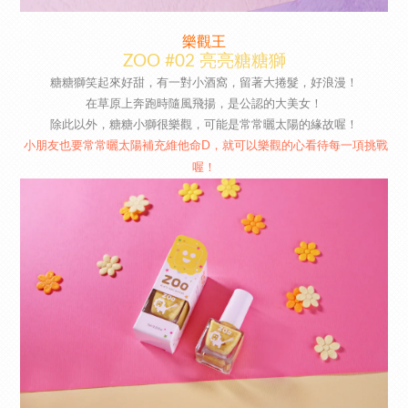
樂觀王
ZOO #02 亮亮糖糖獅
糖糖獅笑起來好甜，有一對小酒窩，留著大捲髮，好浪漫！
在草原上奔跑時隨風飛揚，是公認的大美女！
除此以外，糖糖小獅很樂觀，可能是常常曬太陽的緣故喔！
小朋友也要常常曬太陽補充維他命D，就可以樂觀的心看待每一項挑戰
喔！