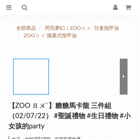
全部商品
閃亮夢幻｜ZOOㄖㄨˋ 兒童指甲油
ZOOㄖㄨˋ拋棄式指甲油
【ZOO ㄖㄨˋ】糖糖馬卡龍 三件組
（02/07/22） #聖誕禮物 #生日禮物 #小
女孩的party