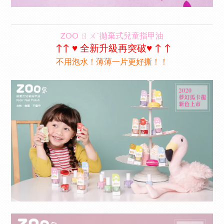
ZOO ㄖㄨˋ拋棄式兒童指甲油
↑↑ ♥ 全新升級再突破♥ ↑ ↑
不用泡水！薄薄一片更好撕！！