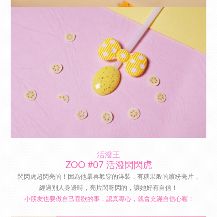
活潑王
ZOO #07 活潑閃閃虎
閃閃虎超閃亮的！因為他最喜歡穿的洋裝，有糖果般的繽紛亮片，
經過別人身邊時，亮片閃呀閃的，讓她好有自信！
小朋友也要做自己喜歡的事，認真專心，就會充滿自信心喔！