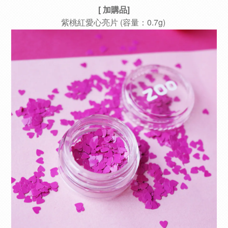
[ 加購品
]
紫桃紅愛心亮片 (容量：0.7g)