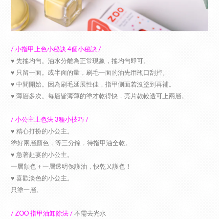
/ 小指甲上色小秘訣 4個小秘訣 /
♥︎ 先搖均勻。油水分離為正常現象，搖均勻即可。
♥︎ 只留一面。或半面的量，刷毛一面的油先用瓶口刮掉。
♥︎ 中間開始。因為刷毛延展性佳，指甲側面若沒塗到再補。
♥︎ 薄層多次。每層皆薄薄的塗才乾得快，亮片款較透可上兩層。
/ 小公主上色法 3種小技巧 /
♥︎ 精心打扮的小公主。
塗好兩層顏色，等三分鐘，待指甲油全乾。
♥︎ 急著赴宴的小公主。
一層顏色＋一層透明保護油，快乾又護色！
♥︎ 喜歡淡色的小公主。
只塗一層。
/ ZOO 指甲油卸除法 /
不需去光水