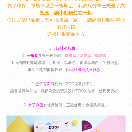
為了環保，單瓶盒總是一拆即丟，我們只分為
三瓶盒 / 六
瓶盒，讓小動物住在一起
使用完指甲油後，都可以擺回「家」，訓練寶貝收納整理
的好習慣
送禮也很體面大方
：：設計小巧思 ：：
1.
共有三種版本：
，
三瓶盒
珠寶盒 / 甜點盒 / 動物園
上面的圖案都是線稿，小朋友可以著色，創造專屬自己的彩繪盒。
每個主題都值得收藏，因此
隨機出貨不挑款
。
2.
盒子
背面
有關於「ZOO兒童指甲油」，
讓爸爸媽咪知道，我們為您的寶貝設計ZOO的理念，使用更安心。
3.
盒子側面
有使用說明，正確使用才會擦美美喔。