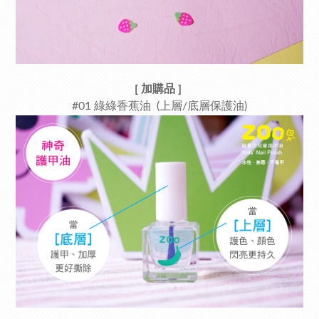
[ 加購品
]
#
01 綠綠香蕉油 (上層/底層保護油)