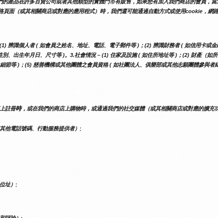
此資訊。我們的產品在許多百貨公司或者其他類型的實體門市有販售，如果您有加入我們商店的會員，
路頁面（或其相關商店或對應的應用程式）時，我們還可能通過自動方式或使用cookie，
) 辨識個人者 ( 如會員之姓名、地址、電話、電子郵件等 )；(2) 辨識財務者 ( 如信用卡或金
性別、出生年月日、尺寸等 )。3.社會情況 – (1) 住家及設施 ( 如住所地址等 )；(2) 財產
之細節等 )；(5) 慈善機構或其他團體之會員資格 ( 如社團法人、俱樂部或其他志願團體參與者紀
時
上註冊
，或在我們的商店上購物時，或通過我們的社交媒體（或其相關商店或對應的擴充
其他電話號碼、行動服務提供者）;
位址）;