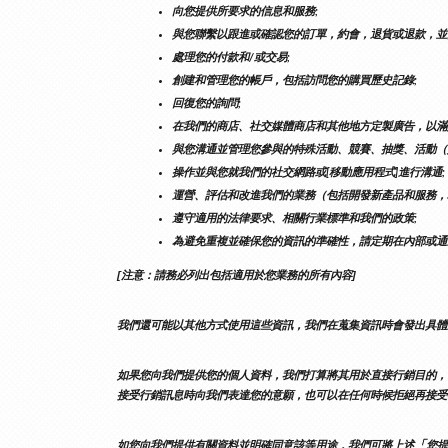
向您提供所要求的信息和服務;
與您聯繫以跟進或確認您的訂單，約會，退貨或退款，並
處理您的付款和/或交易;
創建和管理您的帳戶，包括訪問您的購買歷史記錄;
回復您的詢問;
在我們的商店、社交媒體商店和其他地方定製廣告，以滿
與您溝通並管理您參與的特殊活動、競賽、抽獎、活動（
操作並與您就我們的社交網路或[移動應用程式]進行溝通;
運營、評估和改進我們的業務（包括開發新產品和服務，
遵守適用的法律要求、相關行業標準和我們的政策;
為避免重複並確保您的資訊的準確性，請定期在內部或通
[注意：請務必列出包括適用於您業務的所有內容]
我們還可能以其他方式使用這些資訊，我們在蒐集資訊時會發出具體
如果您向我們提供您的個人資料，我們打算將其用於直接行銷目的，
接受行銷訊息時向我們表達您的意願，也可以在任何時候拒絕再接受
「
如您向我們提供有關資料並明確同意該等用途，我們可將上述
您提