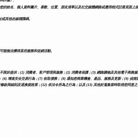
和評論）;
您的姓名、個人資料圖片、喜歡、位置、朋友清單以及社交媒體網路或應用程式註冊頁面上
位址或其他在線標識碼。
可能無法獲得某些服務和促銷活動。
供：(1) 消費者、客戶管理與服務；(2) 消費者保護；(3) 網路購物及其他電子商務服務；(4
 (6) 增進安全交易行為；(7) 收取債務； (8) 通知您商業機會、產品、服務及更新；(9
行條款與細則及退換貨政策；(12) 依法令所為之行為；以及 (13) 其他於蒐集當時取得您同意