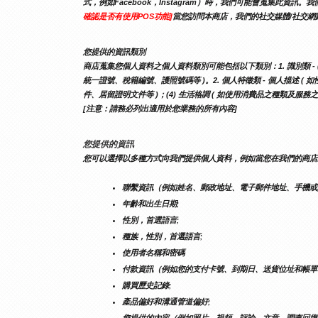
式，例如Facebook，Instagram）時，我們可能會蒐集
確認是否有使用POS功能]
當您訪問本商店，我們的社交媒體/社交網
您提供的資訊類別
商店蒐集您個人資料之個人資料類別可能包括以下類別：1. 識別類 - (1
統一證號、稅籍編號、護照號碼等 )。2. 個人特徵類 - 個人描述 ( 如
件、居留證明文件等 )；(4) 生活格調 ( 如使用消費品之種類及服務
[注意：請務必列出適用於您業務的所有內容]
您提供的資訊
您可以選擇以多種方式向我們提供個人資料，例如當您在我們的商店
聯繫資訊（例如姓名、郵政地址、電子郵件地址、手機或
年齡和出生日期;
性別，首選語言;
種族，性別，首選語言;
使用者名稱和密碼
付款資訊（例如您的支付卡號、到期日、送貨位址和帳單
購買歷史記錄;
產品偏好和溝通管道偏好;