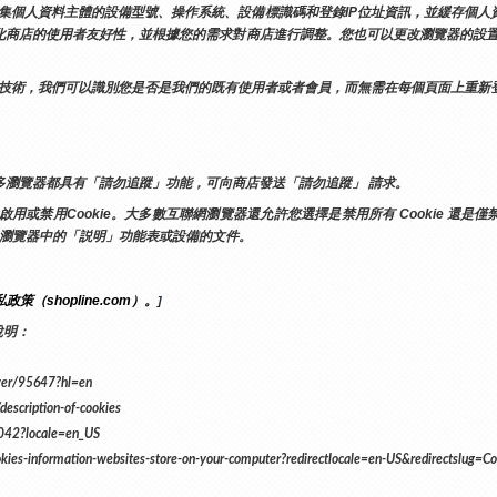
術蒐集個人資料主體的設備型號、操作系統、設備標識碼和登錄IP位址資訊，並緩存個
優化商店的使用者友好性，並根據您的需求對商店進行調整。您也可以更改瀏覽器的設置
其他類似技術，我們可以識別您是否是我們的既有使用者或者會員，而無需在每個頁面上重
多瀏覽器都具有「請勿追蹤」功能，可向商店發送「請勿追蹤」 請求。
禁用Cookie。大多數互聯網瀏覽器還允許您選擇是禁用所有 Cookie 還是僅禁用
net 瀏覽器中的「説明」功能表或設備的文件。
政策（shopline.com）。
]
說明：
er/95647?hl=en
escription-of-cookies
42?locale=en_US
-information-websites-store-on-your-computer?redirectlocale=en-US&redirectslug=Co