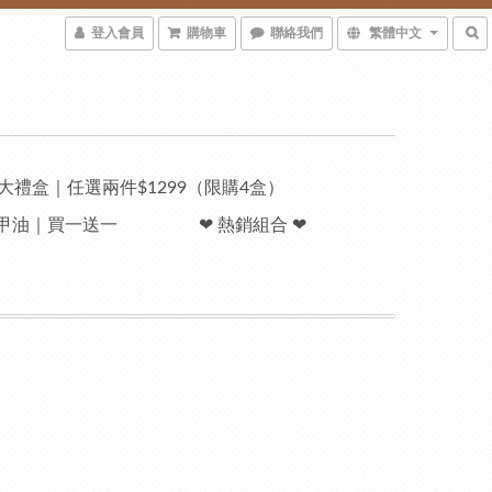
登入會員
購物車
聯絡我們
繁體中文
大禮盒｜任選兩件$1299（限購4盒）
系指甲油｜買一送一
❤︎ 熱銷組合 ❤︎