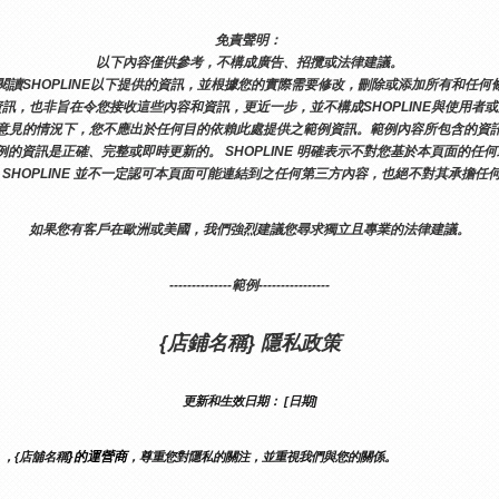
免責聲明： 
以下內容僅供參考，不構成廣告、招攬或法律建議。
讀SHOPLINE以下提供的資訊，並根據您的實際需要修改，刪除或添加所有和任
訊，也非旨在令您接收這些內容和資訊，更近一步，並不構成SHOPLINE與使用者
意見的情況下，您不應出於任何目的依賴此處提供之範例資訊。範例內容所包含的資
範例的資訊是正確、完整或即時更新的。 SHOPLINE 明確表示不對您基於本頁面
 SHOPLINE 並不一定認可本頁面可能連結到之任何第三方內容，也絕不對其承擔任
如果您有客戶在歐洲或美國，我們強烈建議您尋求獨立且專業的法律建議。
--------------範例----------------
{店鋪名稱} 隱私政策
更新和生效日期： [日期]
}的運營商
），{店舖名稱
，尊重您對隱私的關注，並重視我們與您的關係。 